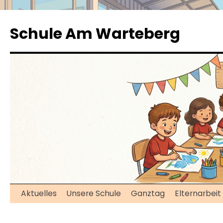
Zum
Inhalt
Schule Am Warteberg
springen
Aktuelles
Unsere Schule
Ganztag
Elternarbeit